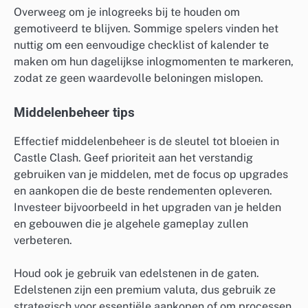
Overweeg om je inlogreeks bij te houden om
gemotiveerd te blijven. Sommige spelers vinden het
nuttig om een eenvoudige checklist of kalender te
maken om hun dagelijkse inlogmomenten te markeren,
zodat ze geen waardevolle beloningen mislopen.
Middelenbeheer tips
Effectief middelenbeheer is de sleutel tot bloeien in
Castle Clash. Geef prioriteit aan het verstandig
gebruiken van je middelen, met de focus op upgrades
en aankopen die de beste rendementen opleveren.
Investeer bijvoorbeeld in het upgraden van je helden
en gebouwen die je algehele gameplay zullen
verbeteren.
Houd ook je gebruik van edelstenen in de gaten.
Edelstenen zijn een premium valuta, dus gebruik ze
strategisch voor essentiële aankopen of om processen