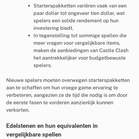
Starterspakketten variëren vaak van een
paar dollar tot ongeveer tien dollar, wat
spelers een solide rendement op hun
investering biedt.
In tegenstelling tot sommige spellen die
meer vragen voor vergelijkbare items,
maken de aanbiedingen van Castle Clash
het aantrekkelijker voor budgetbewuste
spelers.
Nieuwe spelers moeten overwegen starterspakketten
aan te schaffen om hun vroege game-ervaring te
verbeteren, aangezien ze de tijd die nodig is om door
de eerste fasen te vorderen aanzienlijk kunnen
verkorten.
Edelstenen en hun equivalenten in
vergelijkbare spellen