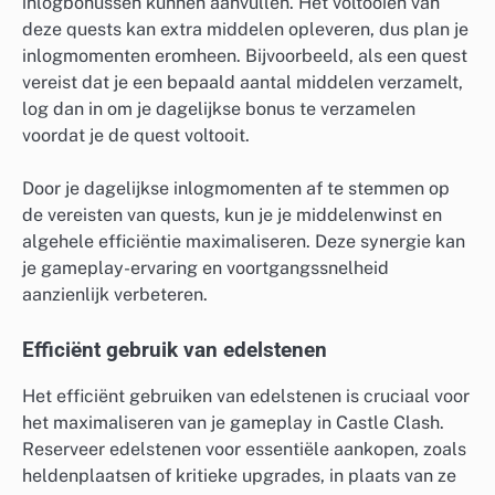
inlogbonussen kunnen aanvullen. Het voltooien van
deze quests kan extra middelen opleveren, dus plan je
inlogmomenten eromheen. Bijvoorbeeld, als een quest
vereist dat je een bepaald aantal middelen verzamelt,
log dan in om je dagelijkse bonus te verzamelen
voordat je de quest voltooit.
Door je dagelijkse inlogmomenten af te stemmen op
de vereisten van quests, kun je je middelenwinst en
algehele efficiëntie maximaliseren. Deze synergie kan
je gameplay-ervaring en voortgangssnelheid
aanzienlijk verbeteren.
Efficiënt gebruik van edelstenen
Het efficiënt gebruiken van edelstenen is cruciaal voor
het maximaliseren van je gameplay in Castle Clash.
Reserveer edelstenen voor essentiële aankopen, zoals
heldenplaatsen of kritieke upgrades, in plaats van ze