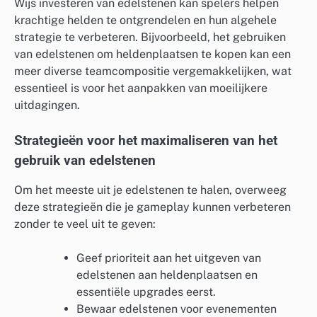
Wijs investeren van edelstenen kan spelers helpen
krachtige helden te ontgrendelen en hun algehele
strategie te verbeteren. Bijvoorbeeld, het gebruiken
van edelstenen om heldenplaatsen te kopen kan een
meer diverse teamcompositie vergemakkelijken, wat
essentieel is voor het aanpakken van moeilijkere
uitdagingen.
Strategieën voor het maximaliseren van het
gebruik van edelstenen
Om het meeste uit je edelstenen te halen, overweeg
deze strategieën die je gameplay kunnen verbeteren
zonder te veel uit te geven:
Geef prioriteit aan het uitgeven van
edelstenen aan heldenplaatsen en
essentiële upgrades eerst.
Bewaar edelstenen voor evenementen