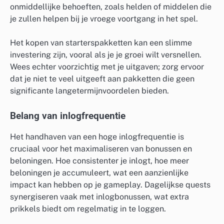
onmiddellijke behoeften, zoals helden of middelen die
je zullen helpen bij je vroege voortgang in het spel.
Het kopen van starterspakketten kan een slimme
investering zijn, vooral als je je groei wilt versnellen.
Wees echter voorzichtig met je uitgaven; zorg ervoor
dat je niet te veel uitgeeft aan pakketten die geen
significante langetermijnvoordelen bieden.
Belang van inlogfrequentie
Het handhaven van een hoge inlogfrequentie is
cruciaal voor het maximaliseren van bonussen en
beloningen. Hoe consistenter je inlogt, hoe meer
beloningen je accumuleert, wat een aanzienlijke
impact kan hebben op je gameplay. Dagelijkse quests
synergiseren vaak met inlogbonussen, wat extra
prikkels biedt om regelmatig in te loggen.