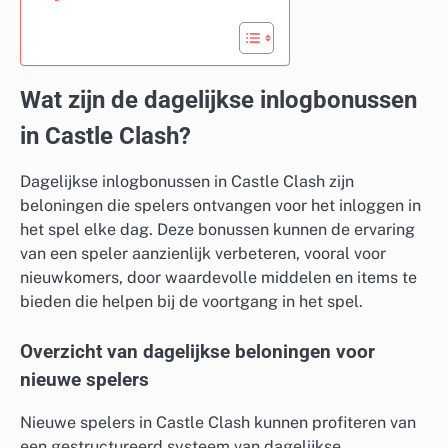
Wat zijn de dagelijkse inlogbonussen
in Castle Clash?
Dagelijkse inlogbonussen in Castle Clash zijn
beloningen die spelers ontvangen voor het inloggen in
het spel elke dag. Deze bonussen kunnen de ervaring
van een speler aanzienlijk verbeteren, vooral voor
nieuwkomers, door waardevolle middelen en items te
bieden die helpen bij de voortgang in het spel.
Overzicht van dagelijkse beloningen voor
nieuwe spelers
Nieuwe spelers in Castle Clash kunnen profiteren van
een gestructureerd systeem van dagelijkse