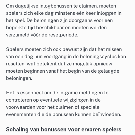
Om dagelijkse inlogbonussen te claimen, moeten
spelers zich elke dag minstens één keer inloggen in
het spel. De beloningen zijn doorgaans voor een
beperkte tijd beschikbaar en moeten worden
verzameld vóór de resetperiode.
Spelers moeten zich ook bewust zijn dat het missen
van een dag hun voortgang in de beloningscyclus kan
resetten, wat betekent dat ze mogelijk opnieuw
moeten beginnen vanaf het begin van de gelaagde
beloningen.
Het is essentieel om de in-game meldingen te
controleren op eventuele wijzigingen in de
voorwaarden voor het claimen of speciale
evenementen die de bonussen kunnen beïnvloeden.
Schaling van bonussen voor ervaren spelers