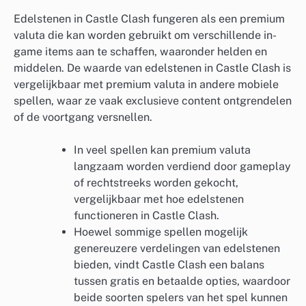
Edelstenen in Castle Clash fungeren als een premium
valuta die kan worden gebruikt om verschillende in-
game items aan te schaffen, waaronder helden en
middelen. De waarde van edelstenen in Castle Clash is
vergelijkbaar met premium valuta in andere mobiele
spellen, waar ze vaak exclusieve content ontgrendelen
of de voortgang versnellen.
In veel spellen kan premium valuta
langzaam worden verdiend door gameplay
of rechtstreeks worden gekocht,
vergelijkbaar met hoe edelstenen
functioneren in Castle Clash.
Hoewel sommige spellen mogelijk
genereuzere verdelingen van edelstenen
bieden, vindt Castle Clash een balans
tussen gratis en betaalde opties, waardoor
beide soorten spelers van het spel kunnen