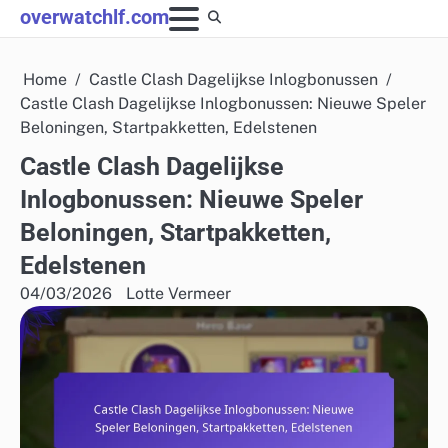
Skip
overwatchlf.com
to
content
Home
Castle Clash Dagelijkse Inlogbonussen
Castle Clash Dagelijkse Inlogbonussen: Nieuwe Speler
Beloningen, Startpakketten, Edelstenen
Castle Clash Dagelijkse
Inlogbonussen: Nieuwe Speler
Beloningen, Startpakketten,
Edelstenen
04/03/2026
Lotte Vermeer