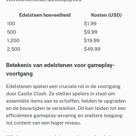
Edelsteen hoeveelheid
Kosten (USD)
100
$1.99
500
$9.99
1.200
$19.99
2.500
$49.99
Betekenis van edelstenen voor gameplay-
voortgang
Edelstenen spelen een cruciale rol in de voortgang
door Castle Clash. Ze stellen spelers in staat om
essentiële items aan te schaffen, helden te upgraden
en de bouwtijden te versnellen. Dit kan leiden tot een
efficiëntere gameplay-ervaring en snellere toegang
tot content van een hoger niveau.