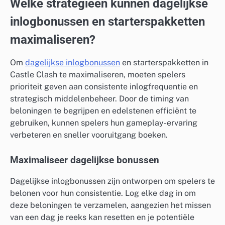
Welke strategieën kunnen dagelijkse
inlogbonussen en starterspakketten
maximaliseren?
Om
dagelijkse inlogbonussen
en starterspakketten in
Castle Clash te maximaliseren, moeten spelers
prioriteit geven aan consistente inlogfrequentie en
strategisch middelenbeheer. Door de timing van
beloningen te begrijpen en edelstenen efficiënt te
gebruiken, kunnen spelers hun gameplay-ervaring
verbeteren en sneller vooruitgang boeken.
Maximaliseer dagelijkse bonussen
Dagelijkse inlogbonussen zijn ontworpen om spelers te
belonen voor hun consistentie. Log elke dag in om
deze beloningen te verzamelen, aangezien het missen
van een dag je reeks kan resetten en je potentiële