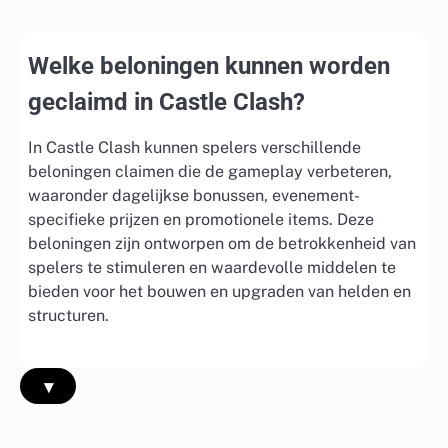
Welke beloningen kunnen worden
geclaimd in Castle Clash?
In Castle Clash kunnen spelers verschillende
beloningen claimen die de gameplay verbeteren,
waaronder dagelijkse bonussen, evenement-
specifieke prijzen en promotionele items. Deze
beloningen zijn ontworpen om de betrokkenheid van
spelers te stimuleren en waardevolle middelen te
bieden voor het bouwen en upgraden van helden en
structuren.
▾