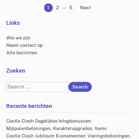
Posts
…
1
2
5
Next
pagination
Links
Wie we zijn
Neem contact op
Alle berichten
Zoeken
Search
for:
Recente berichten
Castle Clash Dagelijkse Inlogbonussen:
Mijlpalenbeloningen, Karakterupgrades, Items
Castle Clash Jubileum Evenementen: Vieringsbeloningen,