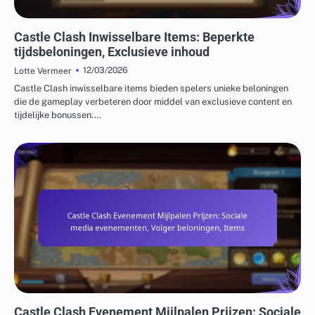
CASTLE CLASH CADEAUCODES
Castle Clash Inwisselbare Items: Beperkte
tijdsbeloningen, Exclusieve inhoud
12/03/2026
Lotte Vermeer
Castle Clash inwisselbare items bieden spelers unieke beloningen
die de gameplay verbeteren door middel van exclusieve content en
tijdelijke bonussen.…
CASTLE CLASH EVENEMENT MIJLPALEN PRIJZEN
Castle Clash Evenement Mijlpalen Prijzen: Sociale