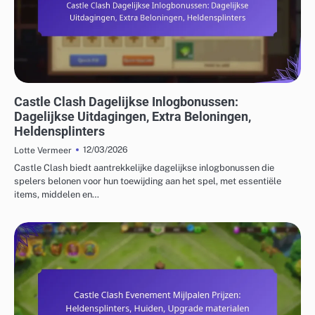
CASTLE CLASH DAGELIJKSE INLOGBONUSSEN
Castle Clash Dagelijkse Inlogbonussen:
Dagelijkse Uitdagingen, Extra Beloningen,
Heldensplinters
12/03/2026
Lotte Vermeer
Castle Clash biedt aantrekkelijke dagelijkse inlogbonussen die
spelers belonen voor hun toewijding aan het spel, met essentiële
items, middelen en…