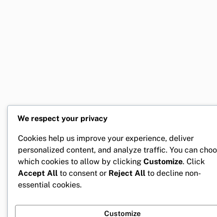
We respect your privacy
Cookies help us improve your experience, deliver
personalized content, and analyze traffic. You can cho
which cookies to allow by clicking
Customize
. Click
Accept All
to consent or
Reject All
to decline non-
essential cookies.
Customize