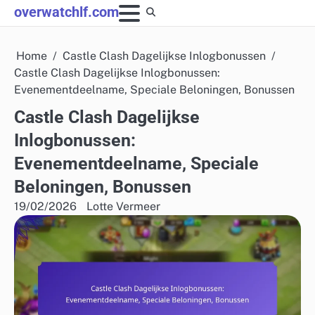
Skip
overwatchlf.com
to
content
Home
Castle Clash Dagelijkse Inlogbonussen
Castle Clash Dagelijkse Inlogbonussen:
Evenementdeelname, Speciale Beloningen, Bonussen
Castle Clash Dagelijkse
Inlogbonussen:
Evenementdeelname, Speciale
Beloningen, Bonussen
19/02/2026
Lotte Vermeer