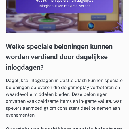
Welke speciale beloningen kunnen
worden verdiend door dagelijkse
inlogdagen?
Dagelijkse inlogdagen in Castle Clash kunnen speciale
beloningen opleveren die de gameplay verbeteren en
waardevolle middelen bieden. Deze beloningen
omvatten vaak zeldzame items en in-game valuta, wat
spelers aanmoedigt om consistent deel te nemen aan
evenementen.