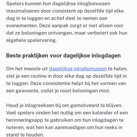
Spelers kunnen hun dagelijkse inlogbonussen
maximaliseren door consistent op dezelfde tijd elke
dag in te loggen en actief deel te nemen aan
evenementen. Deze aanpak zorgt er niet alleen voor
dat ze beloningen ontvangen, maar verbetert ook hun
algehele spelervaring.
Beste praktijken voor dagelijkse inlogdagen
Om het meeste uit
dagelijkse inlogbonussen
te halen,
stel je een routine in door elke dag op dezelfde tijd in
te loggen. Deze consistentie helpt bij het vormen van
een gewoonte, zodat je nooit beloningen mist.
Houd je inlogreeksen bij om gemotiveerd te blijven.
Veel spelers vinden het nuttig om een kalender of een
herinneringsapp te gebruiken om hun inlogdagen te
noteren, wat hen kan aanmoedigen om hun reeks in
stand te houden.