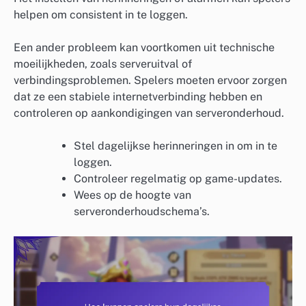
helpen om consistent in te loggen.
Een ander probleem kan voortkomen uit technische
moeilijkheden, zoals serveruitval of
verbindingsproblemen. Spelers moeten ervoor zorgen
dat ze een stabiele internetverbinding hebben en
controleren op aankondigingen van serveronderhoud.
Stel dagelijkse herinneringen in om in te
loggen.
Controleer regelmatig op game-updates.
Wees op de hoogte van
serveronderhoudschema’s.