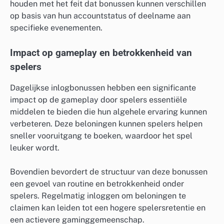
houden met het feit dat bonussen kunnen verschillen
op basis van hun accountstatus of deelname aan
specifieke evenementen.
Impact op gameplay en betrokkenheid van
spelers
Dagelijkse inlogbonussen hebben een significante
impact op de gameplay door spelers essentiële
middelen te bieden die hun algehele ervaring kunnen
verbeteren. Deze beloningen kunnen spelers helpen
sneller vooruitgang te boeken, waardoor het spel
leuker wordt.
Bovendien bevordert de structuur van deze bonussen
een gevoel van routine en betrokkenheid onder
spelers. Regelmatig inloggen om beloningen te
claimen kan leiden tot een hogere spelersretentie en
een actievere gaminggemeenschap.