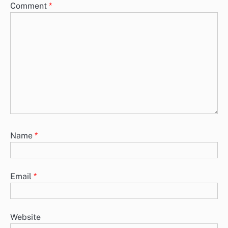
Comment
*
Name
*
Email
*
Website