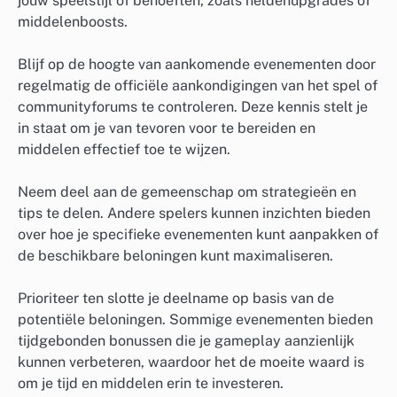
jouw speelstijl of behoeften, zoals heldenupgrades of
middelenboosts.
Blijf op de hoogte van aankomende evenementen door
regelmatig de officiële aankondigingen van het spel of
communityforums te controleren. Deze kennis stelt je
in staat om je van tevoren voor te bereiden en
middelen effectief toe te wijzen.
Neem deel aan de gemeenschap om strategieën en
tips te delen. Andere spelers kunnen inzichten bieden
over hoe je specifieke evenementen kunt aanpakken of
de beschikbare beloningen kunt maximaliseren.
Prioriteer ten slotte je deelname op basis van de
potentiële beloningen. Sommige evenementen bieden
tijdgebonden bonussen die je gameplay aanzienlijk
kunnen verbeteren, waardoor het de moeite waard is
om je tijd en middelen erin te investeren.