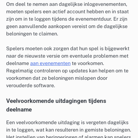
Om deel te nemen aan dagelijkse inlogevenementen,
moeten spelers een actief account hebben en in staat
zijn om in te loggen tijdens de evenementduur. Er zijn
geen aanvullende aankopen vereist om de dagelijkse
beloningen te claimen.
Spelers moeten ook zorgen dat hun spel is bijgewerkt
naar de nieuwste versie om eventuele problemen met
deelname
aan evenementen
te voorkomen.
Regelmatig controleren op updates kan helpen om te
voorkomen dat ze beloningen mislopen door
verouderde software.
Veelvoorkomende uitdagingen tijdens
deelname
Een veelvoorkomende uitdaging is vergeten dagelijks
in te loggen, wat kan resulteren in gemiste beloningen.
Het instellen van herinneringen of alarmen kan spelers