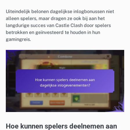
Uiteindelijk belonen dagelijkse inlogbonussen niet
alleen spelers, maar dragen ze ook bij aan het
langdurige succes van Castle Clash door spelers
betrokken en geïnvesteerd te houden in hun
gamingreis.
Hoe kunnen spelers deelnemen aan