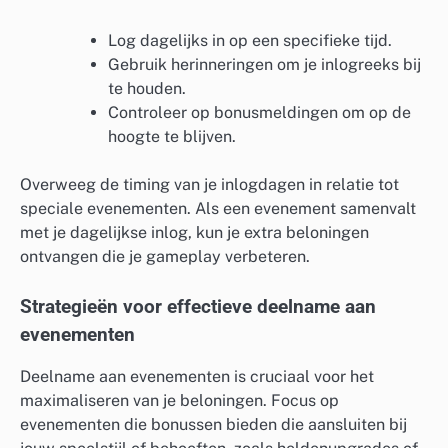
Log dagelijks in op een specifieke tijd.
Gebruik herinneringen om je inlogreeks bij
te houden.
Controleer op bonusmeldingen om op de
hoogte te blijven.
Overweeg de timing van je inlogdagen in relatie tot
speciale evenementen. Als een evenement samenvalt
met je dagelijkse inlog, kun je extra beloningen
ontvangen die je gameplay verbeteren.
Strategieën voor effectieve deelname aan
evenementen
Deelname aan evenementen is cruciaal voor het
maximaliseren van je beloningen. Focus op
evenementen die bonussen bieden die aansluiten bij