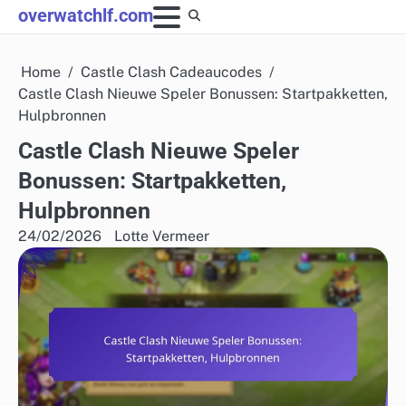
Skip
overwatchlf.com
to
content
Home
Castle Clash Cadeaucodes
Castle Clash Nieuwe Speler Bonussen: Startpakketten,
Hulpbronnen
Castle Clash Nieuwe Speler
Bonussen: Startpakketten,
Hulpbronnen
24/02/2026
Lotte Vermeer