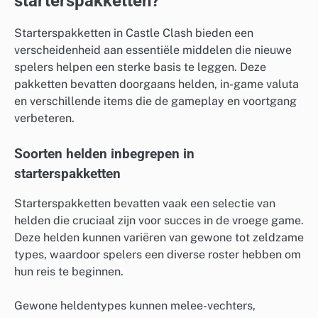
starterspakketten?
Starterspakketten in Castle Clash bieden een
verscheidenheid aan essentiële middelen die nieuwe
spelers helpen een sterke basis te leggen. Deze
pakketten bevatten doorgaans helden, in-game valuta
en verschillende items die de gameplay en voortgang
verbeteren.
Soorten helden inbegrepen in
starterspakketten
Starterspakketten bevatten vaak een selectie van
helden die cruciaal zijn voor succes in de vroege game.
Deze helden kunnen variëren van gewone tot zeldzame
types, waardoor spelers een diverse roster hebben om
hun reis te beginnen.
Gewone heldentypes kunnen melee-vechters,