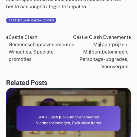
beste aankoopstrategie te bepalen.
CASTLE CLASH CADEAUCODES
Castle Clash
Castle Clash Evenement
Post
Gemeenschapsevenementen:
Mijlpuntprijzen:
navigation
Winacties, Speciale
Mijlpuntbeloningen,
promoties
Personage-upgrades,
Voorwerpen
Related Posts