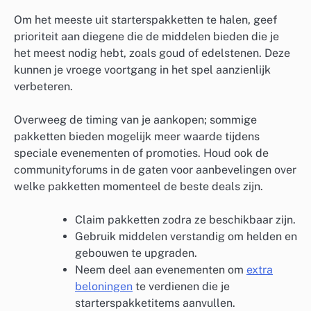
Om het meeste uit starterspakketten te halen, geef
prioriteit aan diegene die de middelen bieden die je
het meest nodig hebt, zoals goud of edelstenen. Deze
kunnen je vroege voortgang in het spel aanzienlijk
verbeteren.
Overweeg de timing van je aankopen; sommige
pakketten bieden mogelijk meer waarde tijdens
speciale evenementen of promoties. Houd ook de
communityforums in de gaten voor aanbevelingen over
welke pakketten momenteel de beste deals zijn.
Claim pakketten zodra ze beschikbaar zijn.
Gebruik middelen verstandig om helden en
gebouwen te upgraden.
Neem deel aan evenementen om
extra
beloningen
te verdienen die je
starterspakketitems aanvullen.