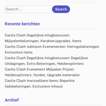
Search
for:
Recente berichten
Castle Clash Dagelijkse Inlogbonussen:
Mijlpalenbeloningen, Karakterupgrades, Items
Castle Clash Jubileum Evenementen: Vieringsbeloningen,
Exclusieve items
Castle Clash Dagelijkse Inlogbonussen: Dagelijkse
Uitdagingen, Extra Beloningen, Heldensplinters
Castle Clash Evenement Mijlpalen Prijzen:
Heldensplinters, Huiden, Upgrade materialen
Castle Clash Inwisselbare Items: Beperkte
tijdsbeloningen, Exclusieve inhoud
Archief