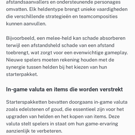
afstandsaanvallers en ondersteunende personages
omvatten. Elk heldentype brengt unieke vaardigheden
die verschillende strategieën en teamcomposities
kunnen aanvullen.
Bijvoorbeeld, een melee-held kan schade absorberen
terwijl een afstandsheld schade van een afstand
toebrengt, wat zorgt voor een evenwichtige gameplay.
Nieuwe spelers moeten rekening houden met de
synergie tussen helden bij het kiezen van hun
starterpakket.
In-game valuta en items die worden verstrekt
Starterspakketten bevatten doorgaans in-game valuta
zoals edelstenen of goud, die essentieel zijn voor het
upgraden van helden en het kopen van items. Deze
valuta stelt spelers in staat om hun game-ervaring
aanzienlijk te verbeteren.