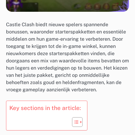
Castle Clash biedt nieuwe spelers spannende
bonussen, waaronder starterspakketten en essentiële
middelen om hun game-ervaring te verbeteren. Door
toegang te krijgen tot de in-game winkel, kunnen
nieuwkomers deze starterspakketten vinden, die
doorgaans een mix van waardevolle items bevatten om
hun legers en verdedigingen op te bouwen. Het kiezen
van het juiste pakket, gericht op onmiddellijke
behoeften zoals goud en heldenfragmenten, kan de
vroege gameplay aanzienlijk verbeteren.
Key sections in the article: