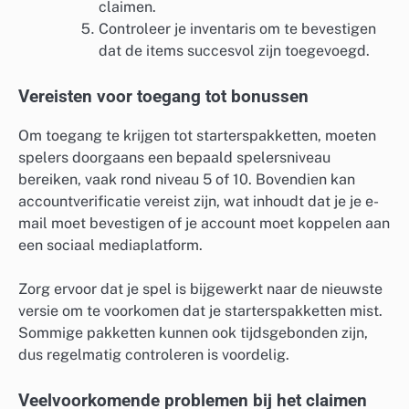
claimen.
Controleer je inventaris om te bevestigen
dat de items succesvol zijn toegevoegd.
Vereisten voor toegang tot bonussen
Om toegang te krijgen tot starterspakketten, moeten
spelers doorgaans een bepaald spelersniveau
bereiken, vaak rond niveau 5 of 10. Bovendien kan
accountverificatie vereist zijn, wat inhoudt dat je je e-
mail moet bevestigen of je account moet koppelen aan
een sociaal mediaplatform.
Zorg ervoor dat je spel is bijgewerkt naar de nieuwste
versie om te voorkomen dat je starterspakketten mist.
Sommige pakketten kunnen ook tijdsgebonden zijn,
dus regelmatig controleren is voordelig.
Veelvoorkomende problemen bij het claimen