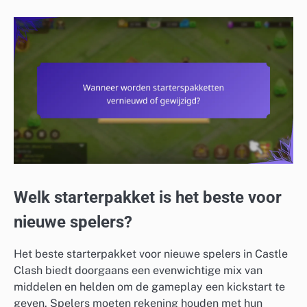
Welk starterpakket is het beste voor
nieuwe spelers?
Het beste starterpakket voor nieuwe spelers in Castle
Clash biedt doorgaans een evenwichtige mix van
middelen en helden om de gameplay een kickstart te
geven. Spelers moeten rekening houden met hun