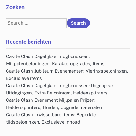
Zoeken
Search
for:
Recente berichten
Castle Clash Dagelijkse Inlogbonussen:
Mijlpalenbeloningen, Karakterupgrades, Items
Castle Clash Jubileum Evenementen: Vieringsbeloningen,
Exclusieve items
Castle Clash Dagelijkse Inlogbonussen: Dagelijkse
Uitdagingen, Extra Beloningen, Heldensplinters
Castle Clash Evenement Mijlpalen Prijzen:
Heldensplinters, Huiden, Upgrade materialen
Castle Clash Inwisselbare Items: Beperkte
tijdsbeloningen, Exclusieve inhoud