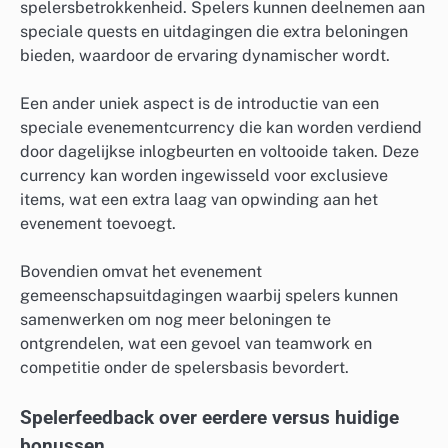
spelersbetrokkenheid. Spelers kunnen deelnemen aan
speciale quests en uitdagingen die extra beloningen
bieden, waardoor de ervaring dynamischer wordt.
Een ander uniek aspect is de introductie van een
speciale evenementcurrency die kan worden verdiend
door dagelijkse inlogbeurten en voltooide taken. Deze
currency kan worden ingewisseld voor exclusieve
items, wat een extra laag van opwinding aan het
evenement toevoegt.
Bovendien omvat het evenement
gemeenschapsuitdagingen waarbij spelers kunnen
samenwerken om nog meer beloningen te
ontgrendelen, wat een gevoel van teamwork en
competitie onder de spelersbasis bevordert.
Spelerfeedback over eerdere versus huidige
bonussen