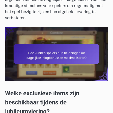
krachtige stimulans voor spelers om regelmatig met
het spel bezig te zijn en hun algehele ervaring te
verbeteren.
Welke exclusieve items zijn
beschikbaar tijdens de
jubileumviering?