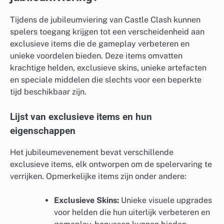
Tijdens de jubileumviering van Castle Clash kunnen
spelers toegang krijgen tot een verscheidenheid aan
exclusieve items die de gameplay verbeteren en
unieke voordelen bieden. Deze items omvatten
krachtige helden, exclusieve skins, unieke artefacten
en speciale middelen die slechts voor een beperkte
tijd beschikbaar zijn.
Lijst van exclusieve items en hun
eigenschappen
Het jubileumevenement bevat verschillende
exclusieve items, elk ontworpen om de spelervaring te
verrijken. Opmerkelijke items zijn onder andere:
Exclusieve Skins:
Unieke visuele upgrades
voor helden die hun uiterlijk verbeteren en