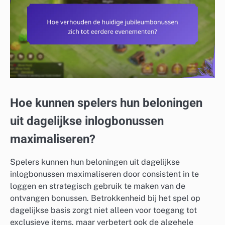
Hoe kunnen spelers hun beloningen
uit dagelijkse inlogbonussen
maximaliseren?
Spelers kunnen hun beloningen uit dagelijkse
inlogbonussen maximaliseren door consistent in te
loggen en strategisch gebruik te maken van de
ontvangen bonussen. Betrokkenheid bij het spel op
dagelijkse basis zorgt niet alleen voor toegang tot
exclusieve items, maar verbetert ook de algehele