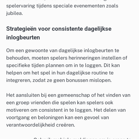
spelervaring tijdens speciale evenementen zoals
jubilea.
Strategieën voor consistente dagelijkse
inlogbeurten
Om een gewoonte van dagelijkse inlogbeurten te
behouden, moeten spelers herinneringen instellen of
specifieke tijden plannen om in te loggen. Dit kan
helpen om het spel in hun dagelijkse routine te
integreren, zodat ze geen bonussen mislopen.
Het aansluiten bij een gemeenschap of het vinden van
een groep vrienden die spelen kan spelers ook
motiveren om consistent in te loggen. Het delen van
voortgang en beloningen kan een gevoel van
verantwoordelijkheid creëren.