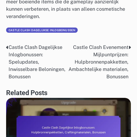
meer boeiende items die de gameplay aanzienlijk
kunnen verbeteren, in plaats van alleen cosmetische
veranderingen.
CASTLE CLASH DAGELIJKSE INLOGBONUSSEN
Castle Clash Dagelijkse
Castle Clash Evenement
Post
Inlogbonussen:
Mijlpuntprijzen:
navigation
Spelupdates,
Hulpbronnenpakketten,
Inwisselbare Beloningen,
Ambachtelijke materialen,
Bonussen
Bonussen
Related Posts