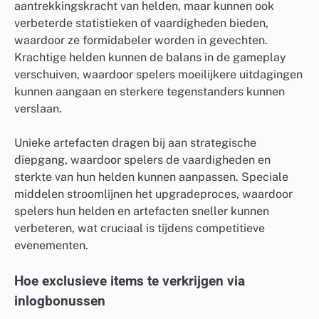
aantrekkingskracht van helden, maar kunnen ook
verbeterde statistieken of vaardigheden bieden,
waardoor ze formidabeler worden in gevechten.
Krachtige helden kunnen de balans in de gameplay
verschuiven, waardoor spelers moeilijkere uitdagingen
kunnen aangaan en sterkere tegenstanders kunnen
verslaan.
Unieke artefacten dragen bij aan strategische
diepgang, waardoor spelers de vaardigheden en
sterkte van hun helden kunnen aanpassen. Speciale
middelen stroomlijnen het upgradeproces, waardoor
spelers hun helden en artefacten sneller kunnen
verbeteren, wat cruciaal is tijdens competitieve
evenementen.
Hoe exclusieve items te verkrijgen via
inlogbonussen